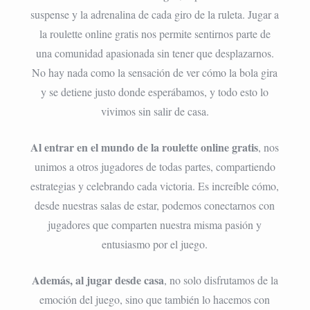
suspense y la adrenalina de cada giro de la ruleta. Jugar a
la roulette online gratis nos permite sentirnos parte de
una comunidad apasionada sin tener que desplazarnos.
No hay nada como la sensación de ver cómo la bola gira
y se detiene justo donde esperábamos, y todo esto lo
vivimos sin salir de casa.
Al entrar en el mundo de la roulette online gratis
, nos
unimos a otros jugadores de todas partes, compartiendo
estrategias y celebrando cada victoria. Es increíble cómo,
desde nuestras salas de estar, podemos conectarnos con
jugadores que comparten nuestra misma pasión y
entusiasmo por el juego.
Además, al jugar desde casa
, no solo disfrutamos de la
emoción del juego, sino que también lo hacemos con