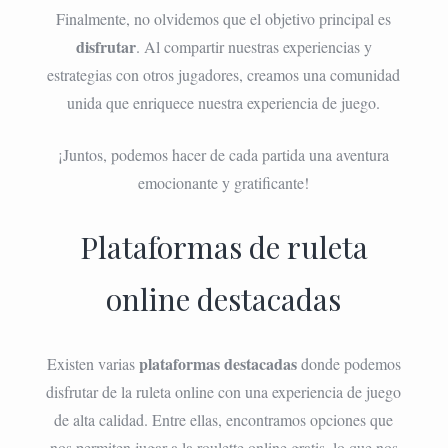
Finalmente, no olvidemos que el objetivo principal es
disfrutar
. Al compartir nuestras experiencias y
estrategias con otros jugadores, creamos una comunidad
unida que enriquece nuestra experiencia de juego.
¡Juntos, podemos hacer de cada partida una aventura
emocionante y gratificante!
Plataformas de ruleta
online destacadas
plataformas destacadas
Existen varias
donde podemos
disfrutar de la ruleta online con una experiencia de juego
de alta calidad. Entre ellas, encontramos opciones que
nos permiten jugar a la roulette online gratis, lo que nos