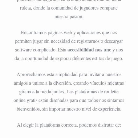
ruleta, donde la comunidad de jugadores comparte
nuestra pasión.
Encontramos páginas web y aplicaciones que nos
permiten jugar sin necesidad de registrarnos o descargar
accesibilidad nos une
software complicado. Esta
y nos
da la oportunidad de explorar diferentes estilos de juego.
Aprovechamos esta simplicidad para invitar a nuestros
amigos a unirse a la diversión, creando vínculos mientras
giramos la rueda juntos. Las plataformas de roulette
online gratis están diseñadas para que todos nos sintamos
bienvenidos, sin importar nuestro nivel de experiencia.
Al elegir la plataforma correcta, podemos disfrutar de: