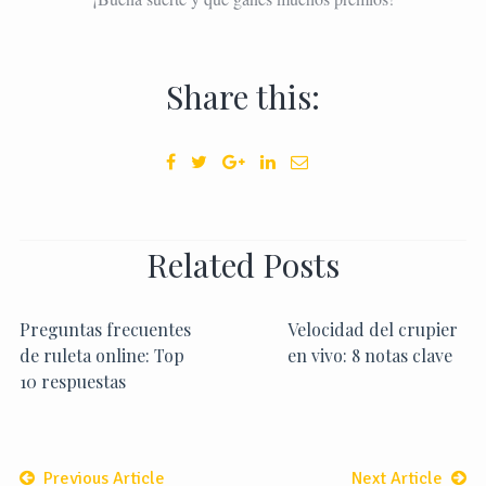
Share this:
Related Posts
Preguntas frecuentes
Velocidad del crupier
de ruleta online: Top
en vivo: 8 notas clave
10 respuestas
Previous Article
Next Article