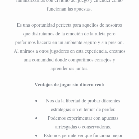
funcionan las apuestas.
Es una oportunidad perfecta para aquellos de nosotros
que disfrutamos de la emoción de la ruleta pero
preferimos hacerlo en un ambiente seguro y sin presión.
Al unirnos a otros jugadores en esta experiencia, creamos
una comunidad donde compartimos consejos y
aprendemos juntos.
Ventajas de jugar sin dinero real:
Nos da la libertad de probar diferentes
estrategias sin el temor de perder.
Podemos experimentar con apuestas
arriesgadas o conservadoras.
Esto nos permite ver qué funciona mejor