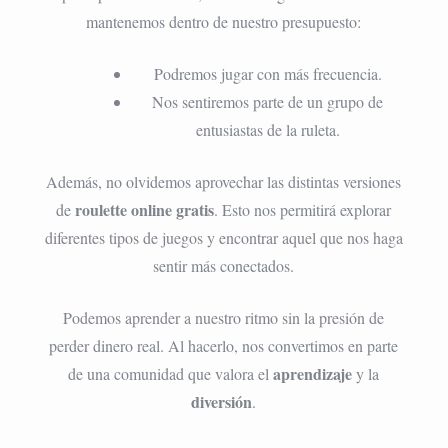
mantenemos dentro de nuestro presupuesto:
Podremos jugar con más frecuencia.
Nos sentiremos parte de un grupo de
entusiastas de la ruleta.
Además, no olvidemos aprovechar las distintas versiones
roulette online gratis
de
. Esto nos permitirá explorar
diferentes tipos de juegos y encontrar aquel que nos haga
sentir más conectados.
Podemos aprender a nuestro ritmo sin la presión de
perder dinero real. Al hacerlo, nos convertimos en parte
aprendizaje
de una comunidad que valora el
y la
diversión
.