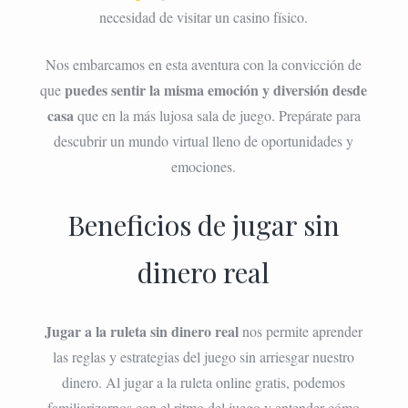
necesidad de visitar un casino físico.
Nos embarcamos en esta aventura con la convicción de
puedes sentir la misma emoción y diversión desde
que
casa
que en la más lujosa sala de juego. Prepárate para
descubrir un mundo virtual lleno de oportunidades y
emociones.
Beneficios de jugar sin
dinero real
Jugar a la ruleta sin dinero real
nos permite aprender
las reglas y estrategias del juego sin arriesgar nuestro
dinero. Al jugar a la ruleta online gratis, podemos
familiarizarnos con el ritmo del juego y entender cómo